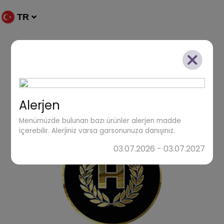
TR
Alerjen
Menümüzde bulunan bazı ürünler alerjen madde
içerebilir. Alerjiniz varsa garsonunuza danışınız.
03.07.2026 - 03.07.2027