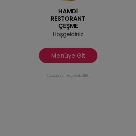
HAMDİ
RESTORANT
ÇEŞME
Hoşgeldiniz
Menüye Git
Fiyatlara tüm vergiler dahildir.